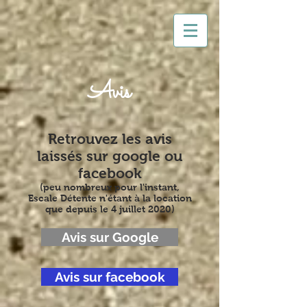
Avis
Retrouvez les avis
laissés sur google ou
facebook
(peu nombreux pour l'instant,
Escale Détente n'étant à la location
que depuis le 4 juillet 2020)
Avis sur Google
Avis sur facebook