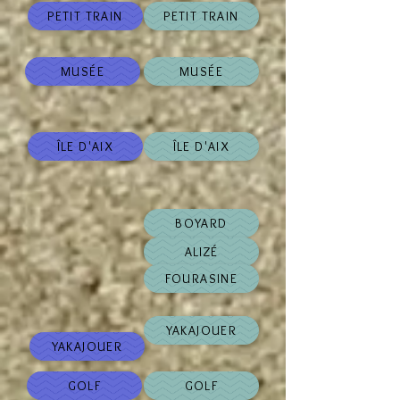
PETIT TRAIN
PETIT TRAIN
MUSÉE
MUSÉE
ÎLE D'AIX
ÎLE D'AIX
BOYARD
ALIZÉ
FOURASINE
YAKAJOUER
YAKAJOUER
GOLF
GOLF