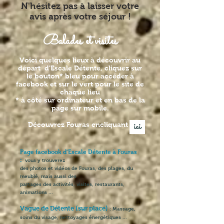
N'hésitez pas à laisser votre
avis après votre séjour !
Balades et visites
Voici quelques lieux à découvrir au
départ d'Escale Détente, cliquez sur
le bouton* bleu pour accéder à
facebook et sur le vert pour le site de
chaque lieu
* à côté sur ordinateur et en bas de la
page sur mobile.
ici
Découvrez Fouras encliquant
Page facebook d'Escale Détente à Fouras
:
vous y trouverez
des photos et vidéos de Fouras, des plages, du
meublé, mais aussi des
partages des activités, visites, restaurants,
animations ...
Vague de Détente (sur place)
: Massage,
soins du visage, nettoyages énergétiques ...