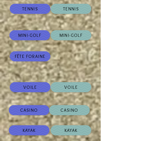
TENNIS
TENNIS
MINI-GOLF
MINI-GOLF
FÊTE FORAINE
VOILE
VOILE
CASINO
CASINO
KAYAK
KAYAK