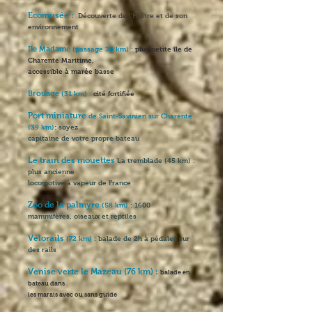
Ecomusée :
Découverte de l'Huïtre et de son
environnement
Ile Madame
(passage 30 km) :
plus petite île de
Charente Maritime,
accessible à marée basse
Brouage
(31 km) :
cité fortifiée
Port miniature
de Saint-Savinien sur Charente
(39 km)
: soyez
capitaine de votre propre bateau
Le train des mouettes
La tremblade (45 km) :
plus ancienne
locomotive à vapeur de France
Zoo de la palmyre
(58 km)
: 1600
mammifères, oiseaux et reptiles
Vélorails
(72 km)
: balade de 2h à pédales sur
des rails
Venise verte le Mazeau (76 km) :
balade en
bateau dans
les marais avec ou sans guide