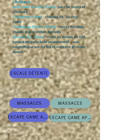
Chateaux :
Saint-Jean d'angle
(29 km)
: parc de loisirs et
d'histoire
Crazannes (44km) :
chateau dit "du chat
botté"
Chateau de Panloy (46 km)
: soirée hantées,
cluedo géant, visites, festivals ...
Sea and sky (62km)
: Volez au dessus du fort
boyard en parachute ascentionnel... vue
magnififique sur les îles et environs et calme
absolu !
ESCALE DÉTENTE
MASSAGES
MASSAGES
ESCAPE GAME APÉRO
ESCAPE GAME APÉRO