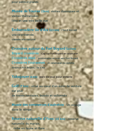
pour petits et
grands
Musée de Fouras
(1km)
:
visites classiques et
visites thâtralisées
l'été et une très belle vue
Embarcadère île d'Aix (
2,5 km) :
l'île d'Aix est
une ile préservée,
classée site naturel
Croisière autour du Fort Boyard (
2,5 km)
Boyard croisières :
Cap sur Fort Boyard en catamaran
Croisières Alizé
:
promenades en mer vers Fort Boyard
Croisières Fourasines
:
en catamaran ou vedette,
direction Fort Boyard, l'île d'Aix
Yakajouer
(4 km) :
parc de jeux pour enfants
Golf
(7 km) :
situé au cœur d’un écrin de verdure
sur plus
de trente hectares, boisés et vallonnés
Musée des commerces d'autrefois
: Un voyage
dans le temps ...
Réserve naturelle d'Yves
(15 km) :
reserve
naturelle du marais,
riche en faune et flore ...