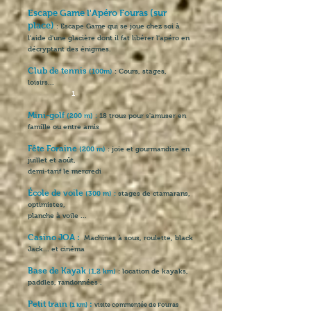
Escape Game l'Apéro Fouras (sur
place)
: Escape Game qui se joue chez soi à
l'aide d'une glacière dont il fat libérer l'apéro en
décryptant des énigmes.
Club de tennis
(100m)
: Cours, stages,
loisirs...
1
Mini-golf
(200 m) :
18 trous pour s'amuser en
famille ou entre amis
Fête Foraine
(200 m)
: joie et gourmandise en
juillet et août,
demi-tarif le mercredi
École de voile
(300 m) :
stages de ctamarans,
optimistes,
planche à voile ...
Casino JOA :
Machines à sous, roulette, black
Jack... et cinéma
Base de Kayak
(1,2 km)
: location de kayaks,
paddles, randonnées .
Petit train
:
(1 km)
visite commentée de Fouras