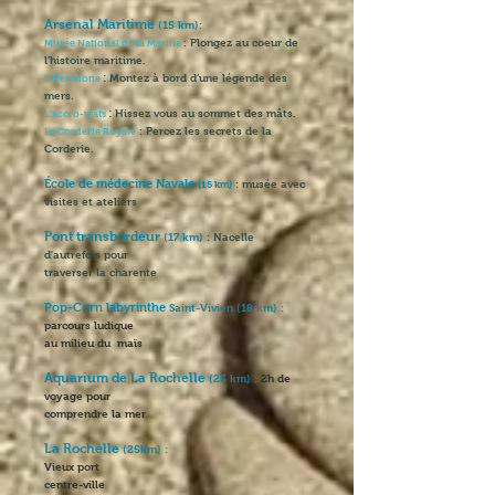
Arsenal Maritime
(15 km):
Plongez au coeur de
Musée National de la Marine
:
l’histoire maritime.
:
Montez à bord d’une légende des
L'Hermione
mers.
:
Hissez vous au sommet des mâts.
L'accro-mâts
: Percez les secrets de la
La Corderie Royale
Corderie.
École de médecine Navale
: musée avec
(15 km)
visites et ateliers
Pont transbordeur
(17 km)
: Nacelle
d'autrefois pour
traverser la charente
Pop-Corn labyrinthe
Saint-Vivien (18 km) :
parcours ludique
au milieu du maïs
Aquarium de La Rochelle
(25 km) :
2h de
voyage pour
comprendre la mer
La Rochelle
(25km) :
Vieux port
centre-ville