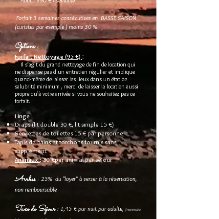
Août : 990 € / semaine
Forfait 3 semaines consécutives en BASSE SAISON
(curi
stes par exemple ) moins 30 %
Options :
:
Forfait Nettoyage (95 €)
Il s’agit du grand nettoyage de fin de location qui
ne dispense pas d'un entretien régulier et implique
quand-même de laisser les lieux dans un état de
salubrité minimum , merci de laisser la location aussi
propre qu’à votre arrivée ​si vous ne souhaitez pas ce
forfait.
Linge :
Draps (lit double 30 €, lit simple 15 €)
Serviettes de toilettes 15 € par personne
Tapis de bains et torchons fournis sans
supplément
Animaux
: 30 €par animal par séjour
Arrhes
:
25% du "loyer" à verser à la réservation,
non remboursable
Taxe de Séjour
: 1,45 € par nuit par adulte,
(reversée