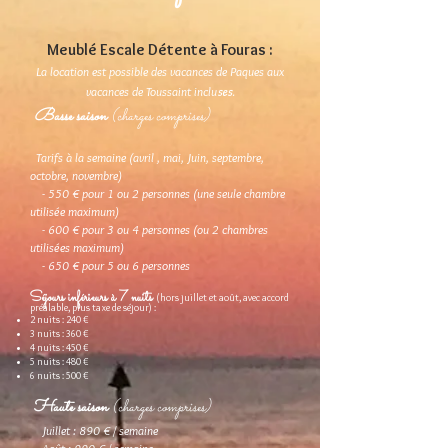
Meublé Escale Détente à Fouras :
La location est possible des vacances de Paques aux
ses.
vacances de To
ussaint inclu
Basse saison
(charges comprises)
Tarifs à la se
maine (avril , mai, Juin, septembre,
octobre, novembre)
- 550 € pour 1 ou 2 personnes (une seule chambre
utilisée maximum)
- 600 € pour 3 ou 4 personnes (ou 2 chambres
utilisées maximum)
- 65
0 € pour 5
ou 6
personnes
Séjours inférieurs à 7 nuits
(hors juillet et août, avec accord
préalable, plus taxe de séjour) :
2 nuits : 240 €
3 nuits : 360 €
4 nuits : 450 €
5 nuits : 480 €
6 nuits : 500 €
Haute saison
(charges comprises)
Juillet : 890 € / semaine